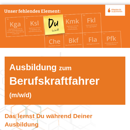
Ausbildung
zum
Berufskraftfahrer
(m/w/d)
Das lernst Du während Deiner
Ausbildung