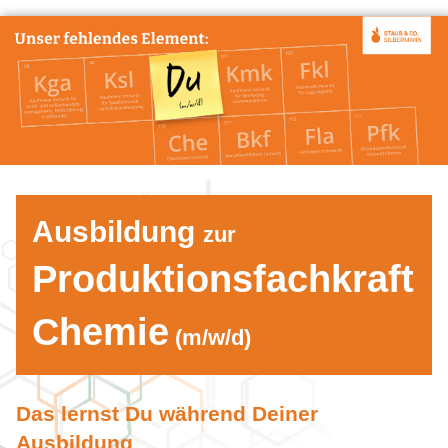
Ausbildung
zur
Produktionsfachkraft
Chemie
(m/w/d)
Das lernst Du während Deiner
Ausbildung