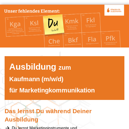
Ausbildung
zum
Kaufmann (m/w/d)
für Marketingkommunikation
Das lernst Du während Deiner
Ausbildung
Du lernst Marketinginstrumente und