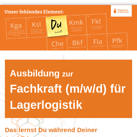
Ausbildung
zur
Fachkraft (m/w/d) für
Lagerlogistik
Das lernst Du während Deiner